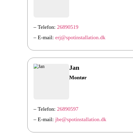
– Telefon:
26890519
– E-mail:
erj@spotinstallation.dk
Jan
Montør
– Telefon:
26890597
– E-mail:
jbe@spotinstallation.dk