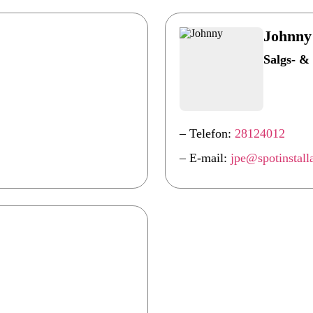
Johnny
Salgs- & 
– Telefon:
28124012
– E-mail:
jpe@spotinstall