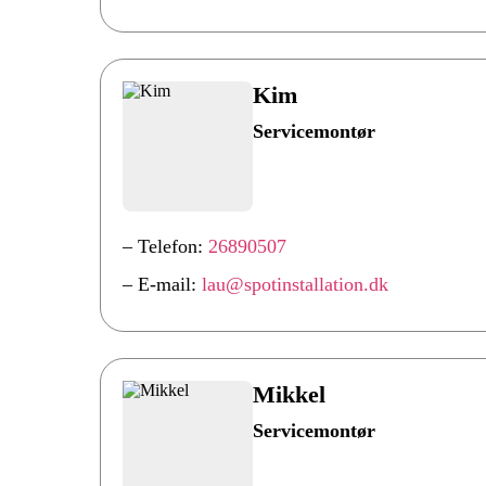
Kim
Servicemontør
– Telefon:
26890507
– E-mail:
lau@spotinstallation.dk
Mikkel
Servicemontør