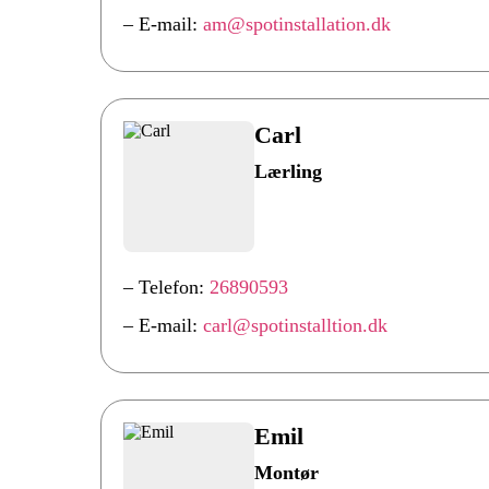
– E-mail:
am@spotinstallation.dk
Carl
Lærling
– Telefon:
26890593
– E-mail:
carl@spotinstalltion.dk
Emil
Montør