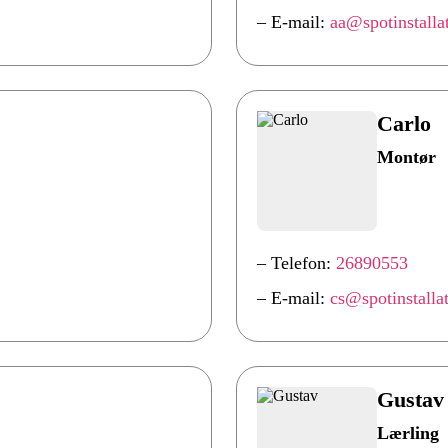
– E-mail:
aa@spotinstalla
Carlo
Montør
– Telefon:
26890553
– E-mail:
cs@spotinstalla
Gustav
Lærling