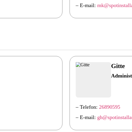
– E-mail:
mk@spotinstalla
Gitte
Administ
– Telefon:
26890595
– E-mail:
gh@spotinstalla