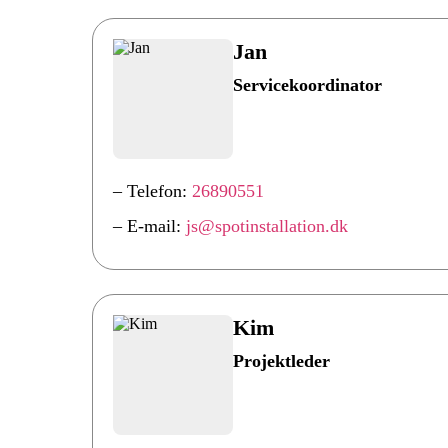
Jan
Servicekoordinator
– Telefon:
26890551
– E-mail:
js@spotinstallation.dk
Kim
Projektleder