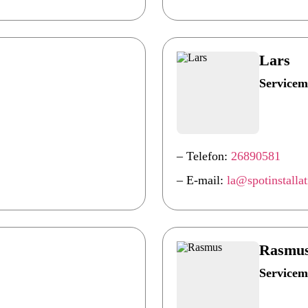
Lars
Servicem
– Telefon:
26890581
– E-mail:
la@spotinstalla
Rasmu
Servicem