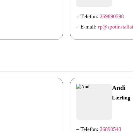
– Telefon:
269890598
– E-mail:
rp@spotinstalla
Andi
Lærling
– Telefon:
26890540