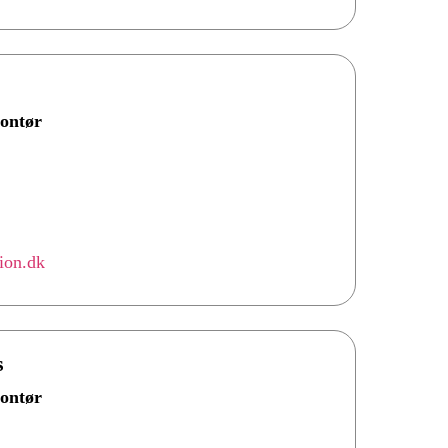
ontør
tion.dk
s
ontør