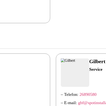
Gilbert
Service
– Telefon:
26890580
– E-mail:
gbf@spotinstall